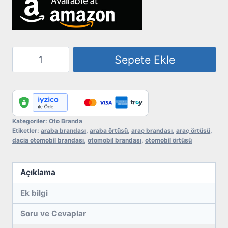
Otomobil
Sepete Ekle
Brandası
-
Dacia
adet
Kategoriler:
Oto Branda
Etiketler:
araba brandası
,
araba örtüsü
,
araç brandası
,
araç örtüsü
,
dacia otomobil brandası
,
otomobil brandası
,
otomobil örtüsü
Açıklama
Ek bilgi
Soru ve Cevaplar