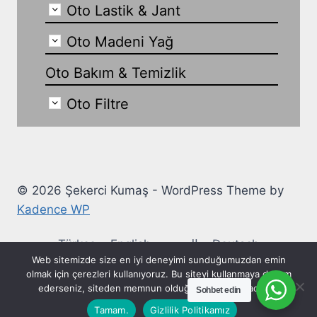
Oto Lastik & Jant
Oto Madeni Yağ
Oto Bakım & Temizlik
Oto Filtre
© 2026 Şekerci Kumaş - WordPress Theme by
Kadence WP
Türkçe
English
العربية
Deutsch
Web sitemizde size en iyi deneyimi sunduğumuzdan emin
Ελληνικά
Español
Français
Italiano
olmak için çerezleri kullanıyoruz. Bu siteyi kullanmaya devam
ederseniz, siteden memnun olduğunuzu varsayacağız.
Sohbet edin
Русский
Polski
Українська
Tamam.
Gizlilik Politikamız