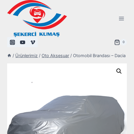
Skip
to
content
0
/
Ürünlerimiz
/
Oto Aksesuar
/
Otomobil Brandası – Dacia