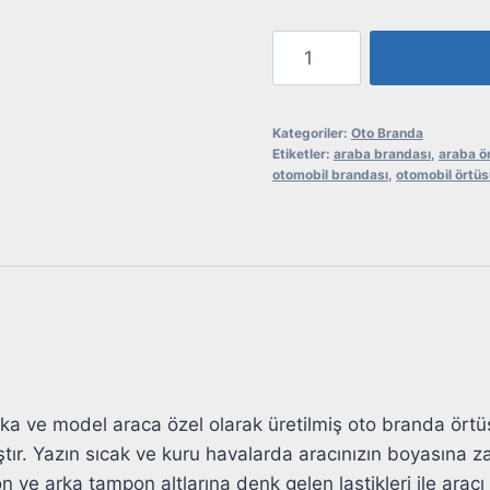
Otomobil
Brandası
-
Jaguar
Kategoriler:
Oto Branda
Etiketler:
araba brandası
,
araba ö
adet
otomobil brandası
,
otomobil örtüs
rka ve model araca özel olarak üretilmiş oto branda örtü
ıştır. Yazın sıcak ve kuru havalarda aracınızın boyasına za
e arka tampon altlarına denk gelen lastikleri ile aracı sı