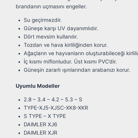
brandanın uçmasını engeller.
Su geçirmezdir.
Güneşe karşı UV dayanımlıdır.
Dört mevsim kullanılır.
Tozdan ve hava kirliliğinden korur.
Ağaçların ve hayvanların oluşturabileceği kirlili
İç kısmı miflonludur. Üst kısmı PVC’dir.
Güneşin zararlı ışınlarından arabanızı korur.
Uyumlu Modeller
2.8 – 3.4 – 4.2 – 5.3 – S
TYPE-XJ5-XJSC-XK8-XKR
S TYPE – X TYPE
DAIMLER XJ6
DAIMLER XJR