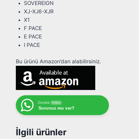
SOVEREIGN
XJ-XJ6-XJR
X1
F PACE
E PACE
I PACE
Bu ürünü Amazon’dan alabilirsiniz.
Destek
Online
Sorunuz mu var?
İlgili ürünler