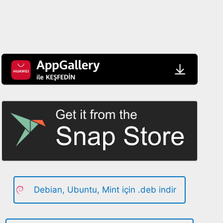
Debian, Ubuntu, Mint için .deb indir