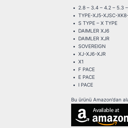
2.8 – 3.4 – 4.2 – 5.3 
TYPE-XJ5-XJSC-XK8
S TYPE – X TYPE
DAIMLER XJ6
DAIMLER XJR
SOVEREIGN
XJ-XJ6-XJR
X1
F PACE
E PACE
I PACE
Bu ürünü Amazon’dan alab