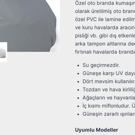
Özel oto branda kumaşınd
olarak üretilmiş oto bran
özel PVC ile lamine edilmi
ve kuru havalarda aracın
pisliği vb. gibi dış etke
arka tampon altlarına denk
fırtınalı havalarda brand
Su geçirmezdir.
Güneşe karşı UV daya
Dört mevsim kullanılır
Tozdan ve hava kirlili
Ağaçların ve hayvanları
İç kısmı miflonludur. 
Güneşin zararlı ışınla
Uyumlu Modeller