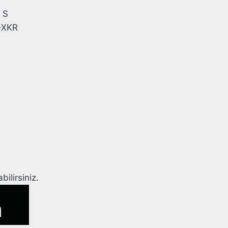
– S
-XKR
ilirsiniz.