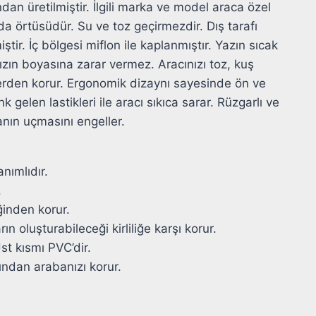
an üretilmiştir. İlgili marka ve model araca özel
da örtüsüdür. Su ve toz geçirmezdir. Dış tarafı
ştir. İç bölgesi miflon ile kaplanmıştır. Yazın sıcak
ızın boyasına zarar vermez. Aracınızı toz, kuş
nlerden korur. Ergonomik dizaynı sayesinde ön ve
 gelen lastikleri ile aracı sıkıca sarar. Rüzgarlı ve
anın uçmasını engeller.
nımlıdır.
.
ğinden korur.
n oluşturabileceği kirliliğe karşı korur.
Üst kısmı PVC’dir.
rından arabanızı korur.