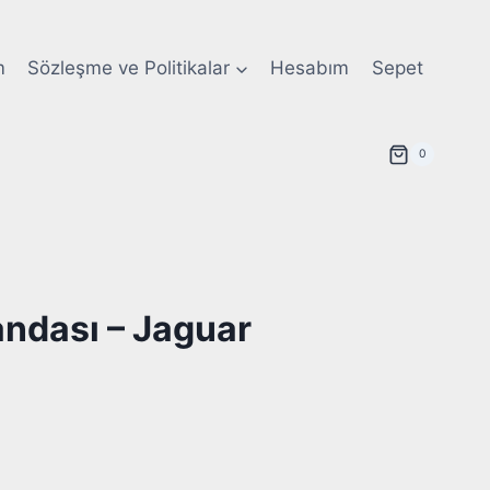
m
Sözleşme ve Politikalar
Hesabım
Sepet
0
ndası – Jaguar