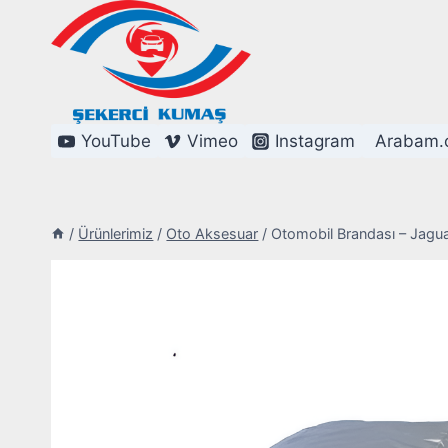
Skip
to
content
YouTube
Vimeo
Instagram
Arabam.
/
Ürünlerimiz
/
Oto Aksesuar
/
Otomobil Brandası – Jagu