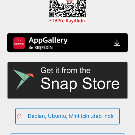
Debian, Ubuntu, Mint için .deb indir