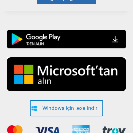
Windows için .exe indir