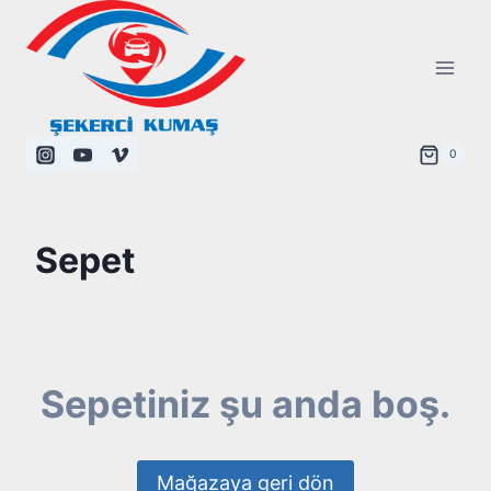
Skip
to
content
0
Sepet
Sepetiniz şu anda boş.
Mağazaya geri dön