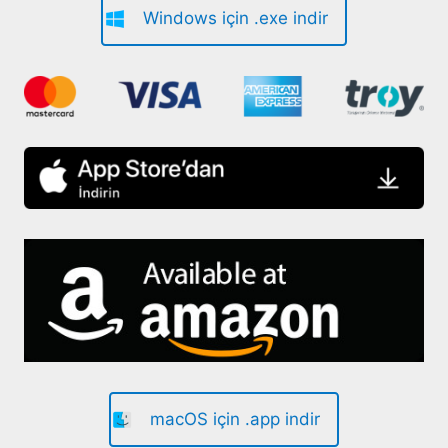
Windows için .exe indir
macOS için .app indir