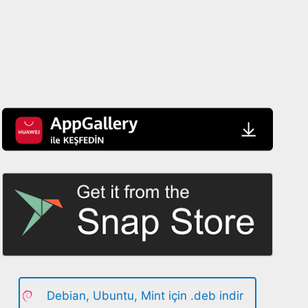
Debian, Ubuntu, Mint için .deb indir