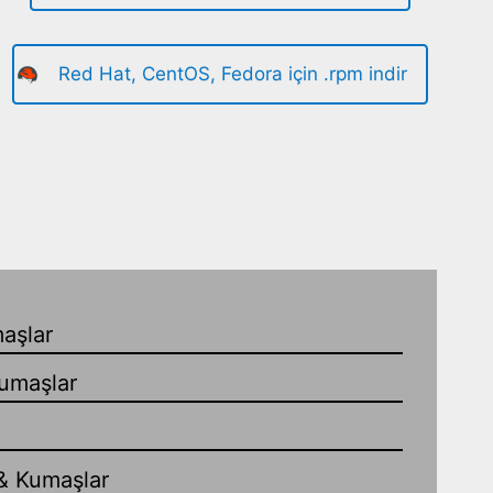
Red Hat, CentOS, Fedora için .rpm indir
aşlar
umaşlar
& Kumaşlar