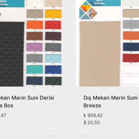
kan Marin Suni Derisi
Dış Mekan Marin Suni 
is Box
Breeze
,47
₺
959,42
0
$
20,50