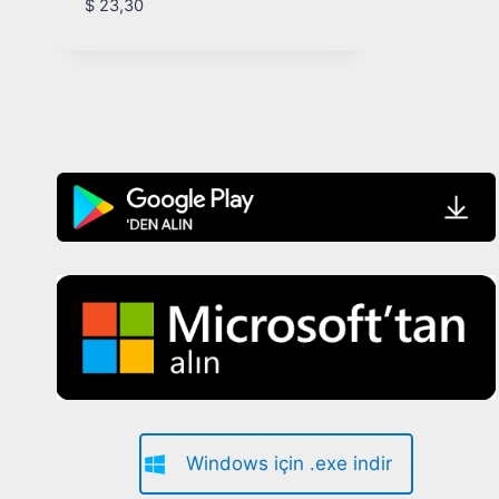
$
23,30
Windows için .exe indir