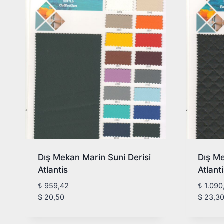
Dış Mekan Marin Suni Derisi
Dış Me
Atlantis
Atlant
₺
959,42
₺
1.090
$
20,50
$
23,3