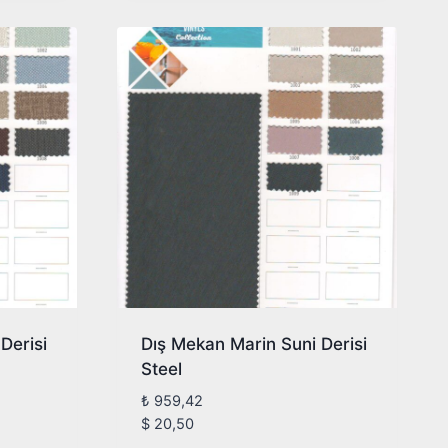
Derisi
Dış Mekan Marin Suni Derisi
Steel
₺
959,42
$
20,50