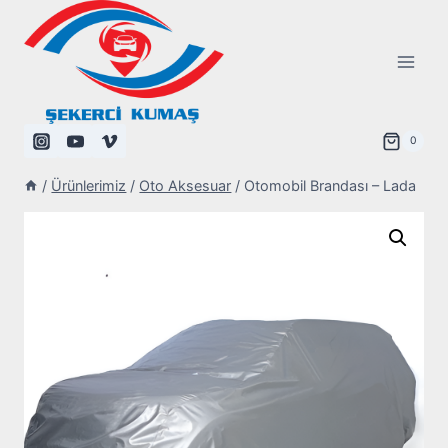
Skip
to
content
0
/
Ürünlerimiz
/
Oto Aksesuar
/
Otomobil Brandası – Lada