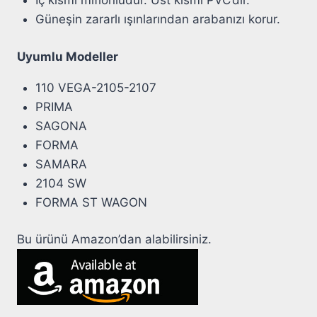
İç kısmı miflonludur. Üst kısmı PVC’dir.
Güneşin zararlı ışınlarından arabanızı korur.
Uyumlu Modeller
110 VEGA-2105-2107
PRIMA
SAGONA
FORMA
SAMARA
2104 SW
FORMA ST WAGON
Bu ürünü Amazon’dan alabilirsiniz.