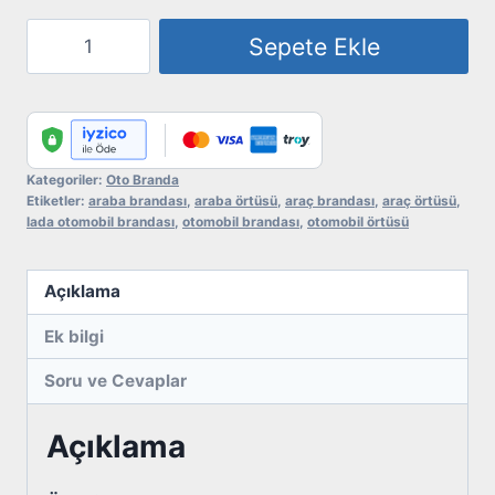
Otomobil
Sepete Ekle
Brandası
-
Lada
adet
Kategoriler:
Oto Branda
Etiketler:
araba brandası
,
araba örtüsü
,
araç brandası
,
araç örtüsü
,
lada otomobil brandası
,
otomobil brandası
,
otomobil örtüsü
Açıklama
Ek bilgi
Soru ve Cevaplar
Açıklama