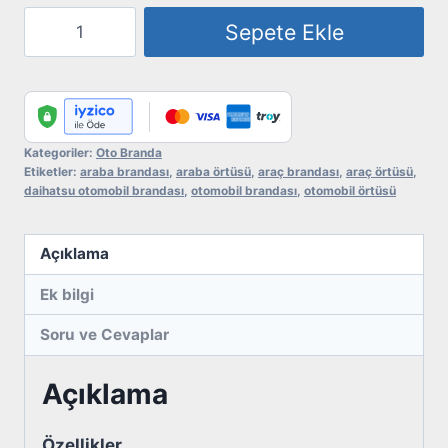
Otomobil
Sepete Ekle
Brandası
-
Daihatsu
adet
Kategoriler:
Oto Branda
Etiketler:
araba brandası
,
araba örtüsü
,
araç brandası
,
araç örtüsü
,
daihatsu otomobil brandası
,
otomobil brandası
,
otomobil örtüsü
Açıklama
Ek bilgi
Soru ve Cevaplar
Açıklama
Özellikler