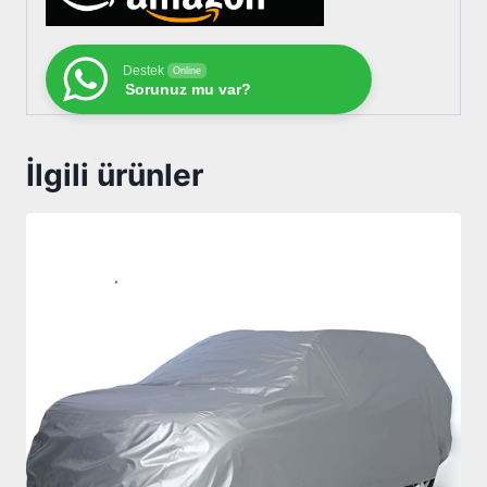
Destek
Online
Sorunuz mu var?
İlgili ürünler