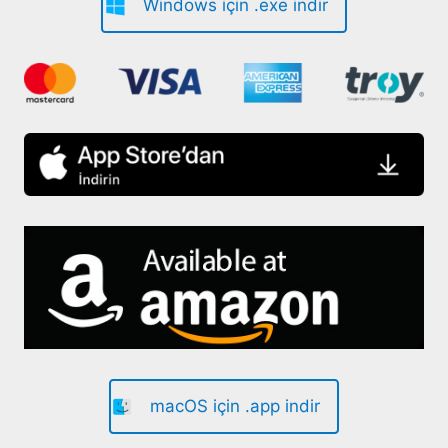
Windows için .exe indir
macOS için .app indir