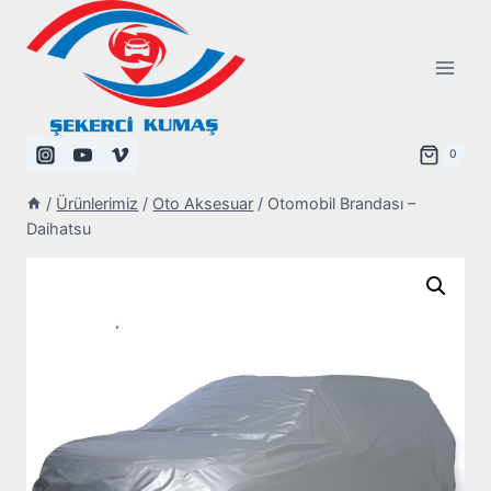
Skip
to
content
0
/
Ürünlerimiz
/
Oto Aksesuar
/
Otomobil Brandası –
Daihatsu