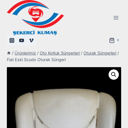
Skip
to
content
0
/
Ürünlerimiz
/
Oto Koltuk Süngerleri
/
Oturak Süngerleri
/
Fiat Eski Scudo Oturak Süngeri