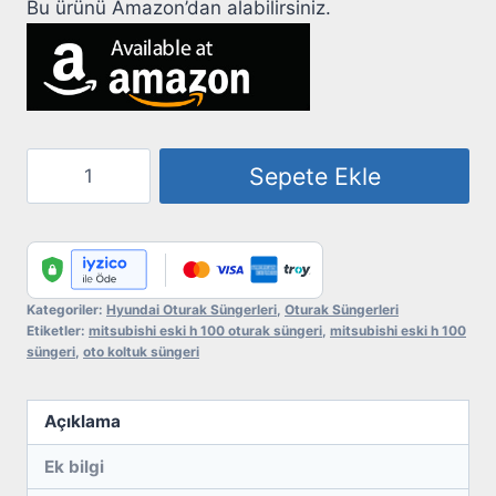
Bu ürünü Amazon’dan alabilirsiniz.
Hyundai
Sepete Ekle
Eski
H-
100
Oturak
Süngeri
Kategoriler:
Hyundai Oturak Süngerleri
,
Oturak Süngerleri
Etiketler:
mitsubishi eski h 100 oturak süngeri
,
mitsubishi eski h 100
adet
süngeri
,
oto koltuk süngeri
Açıklama
Ek bilgi