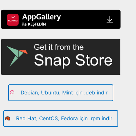
Debian, Ubuntu, Mint için .deb indir
Red Hat, CentOS, Fedora için .rpm indir