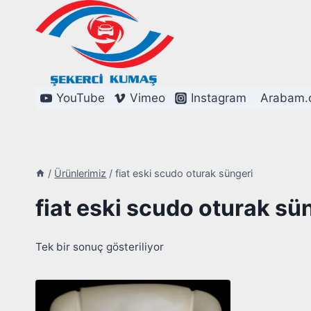
Skip
to
content
YouTube
Vimeo
Instagram
Arabam.
/
Ürünlerimiz
/
fiat eski scudo oturak süngeri
fiat eski scudo oturak sü
Tek bir sonuç gösteriliyor