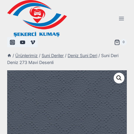
Skip
to
content
0
/
Ürünlerimiz
/
Suni Deriler
/
Deniz Suni Deri
/
Suni Deri
Deniz 273 Mavi Desenli