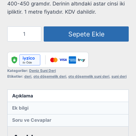
400-450 gramdır. Derinin altındaki astar cinsi iki
ipliktir. 1 metre fiyatıdır. KDV dahildir.
Suni
Sepete Ekle
Deri
Deniz
273
Mavi
Desenli
Kategoriler:
Deniz Suni Deri
Etiketler:
deri
,
oto döşemelik deri
,
oto döşemelik suni deri
,
suni deri
adet
Açıklama
Ek bilgi
Soru ve Cevaplar