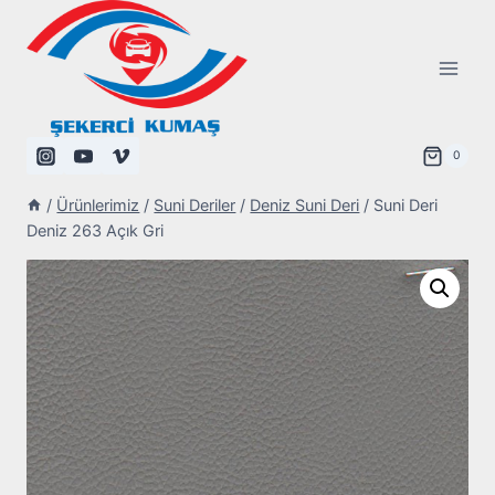
Skip
to
content
0
/
Ürünlerimiz
/
Suni Deriler
/
Deniz Suni Deri
/
Suni Deri
Deniz 263 Açık Gri