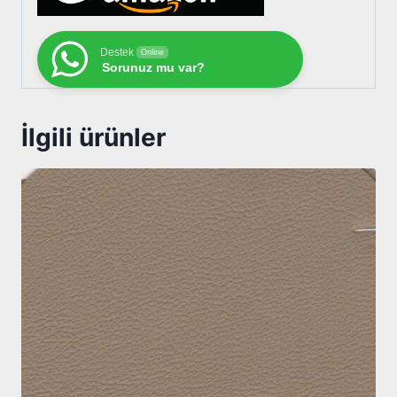
Destek
Online
Sorunuz mu var?
İlgili ürünler