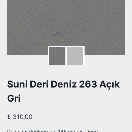
Suni Deri Deniz 263 Açık
Gri
₺
310,00
Düz suni derilerin eni 145 cm dir. Deniz