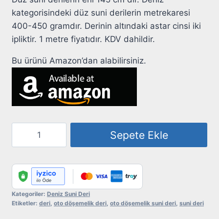
kategorisindeki düz suni derilerin metrekaresi
400-450 gramdır. Derinin altındaki astar cinsi iki
ipliktir. 1 metre fiyatıdır. KDV dahildir.
Bu ürünü Amazon’dan alabilirsiniz.
Suni
Sepete Ekle
Deri
Deniz
263
Açık
Gri
Kategoriler:
Deniz Suni Deri
Etiketler:
deri
,
oto döşemelik deri
,
oto döşemelik suni deri
,
suni deri
adet