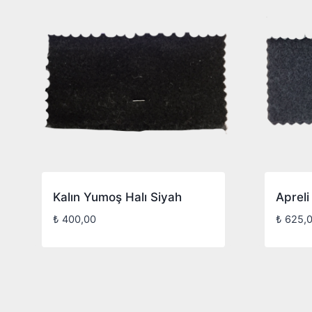
Kalın Yumoş Halı Siyah
Aprel
₺
400,00
₺
625,