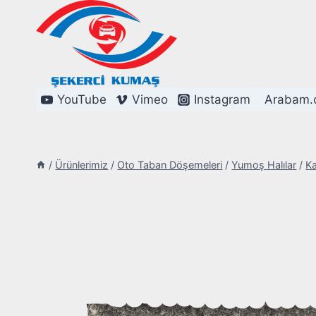
Skip
to
content
YouTube
Vimeo
Instagram
Arabam.
/
Ürünlerimiz
/
Oto Taban Döşemeleri
/
Yumoş Halılar
/
Ka