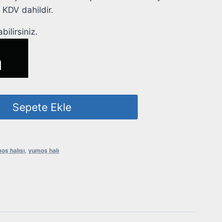
. KDV dahildir.
ilirsiniz.
Sepete Ekle
oş halısı
,
yumoş halı