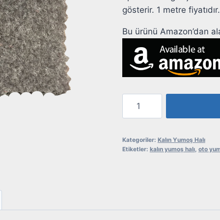
gösterir. 1 metre fiyatıdır
Bu ürünü Amazon’dan alab
Kalın
Yumoş
Halı
Antrasit
Kategoriler:
Kalın Yumoş Halı
Etiketler:
kalın yumoş halı
,
oto yum
adet