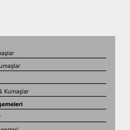
aşlar
umaşlar
& Kumaşlar
şemeleri
r
gerleri