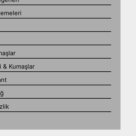
zemeleri
maşlar
i & Kumaşlar
ant
ağ
lik