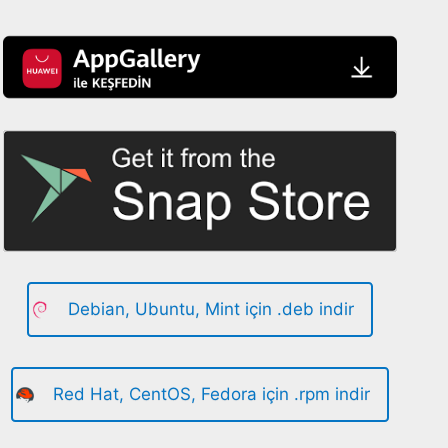
Debian, Ubuntu, Mint için .deb indir
Red Hat, CentOS, Fedora için .rpm indir