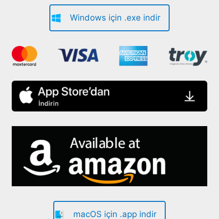
Windows için .exe indir
macOS için .app indir