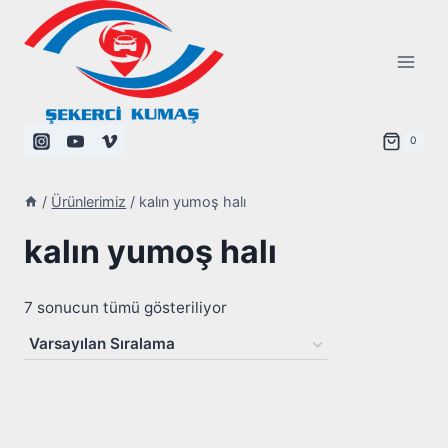
Skip
to
content
0
/
Ürünlerimiz
/
kalın yumoş halı
kalın yumoş halı
7 sonucun tümü gösteriliyor