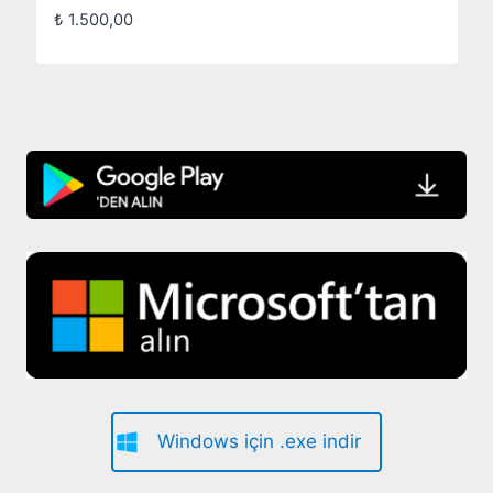
₺
1.500,00
Windows için .exe indir