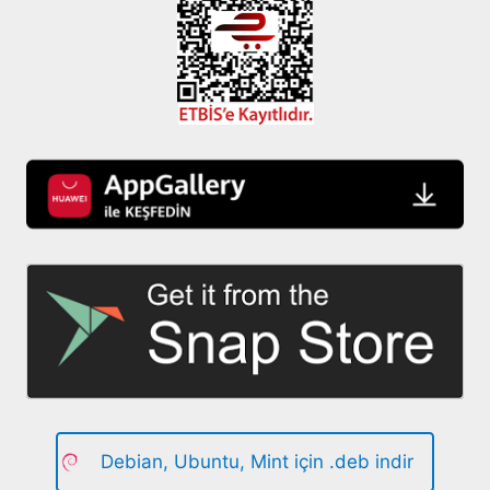
Debian, Ubuntu, Mint için .deb indir