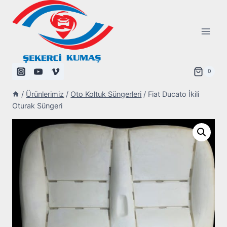
Skip
to
content
0
/
Ürünlerimiz
/
Oto Koltuk Süngerleri
/
Fiat Ducato İkili
Oturak Süngeri