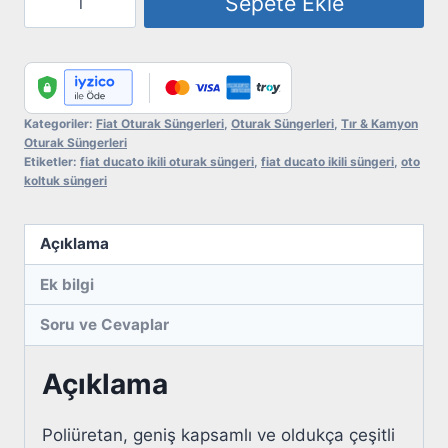
Sepete Ekle
Ducato
İkili
Oturak
Süngeri
adet
Kategoriler:
Fiat Oturak Süngerleri
,
Oturak Süngerleri
,
Tır & Kamyon
Oturak Süngerleri
Etiketler:
fiat ducato ikili oturak süngeri
,
fiat ducato ikili süngeri
,
oto
koltuk süngeri
Açıklama
Ek bilgi
Soru ve Cevaplar
Açıklama
Poliüretan, geniş kapsamlı ve oldukça çeşitli