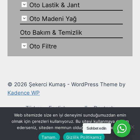
Oto Lastik & Jant
Oto Madeni Yağ
Oto Bakım & Temizlik
Oto Filtre
© 2026 Şekerci Kumaş - WordPress Theme by
Kadence WP
Türkçe
English
العربية
Deutsch
Web sitemizde size en iyi deneyimi sunduğumuzdan emin
Ελληνικά
Español
Français
Italiano
olmak için çerezleri kullanıyoruz. Bu siteyi kullanmaya devam
ederseniz, siteden memnun olduğunuzu varsayacağız.
Sohbet edin
Русский
Polski
Українська
Tamam.
Gizlilik Politikamız