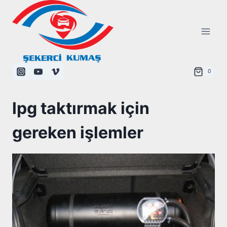
Skip
to
content
0
lpg taktırmak için
gereken işlemler