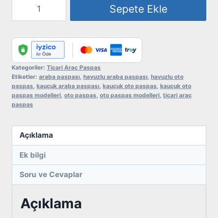
Volkswagen
Sepete Ekle
Transporter
T-
5-
6-
7
Kategoriler:
Ticari Araç Paspas
Etiketler:
araba paspası
,
havuzlu araba paspası
,
havuzlu oto
Uyumlu
paspas
,
kauçuk araba paspası
,
kauçuk oto paspas
,
kauçuk oto
Kauçuk
paspas modelleri
,
oto paspas
,
oto paspas modelleri
,
ticari araç
paspas
Paspas
adet
Açıklama
Ek bilgi
Soru ve Cevaplar
Açıklama