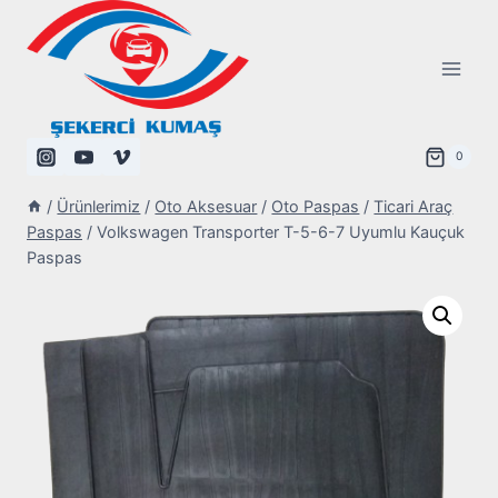
Skip
to
content
0
/
Ürünlerimiz
/
Oto Aksesuar
/
Oto Paspas
/
Ticari Araç
Paspas
/
Volkswagen Transporter T-5-6-7 Uyumlu Kauçuk
Paspas