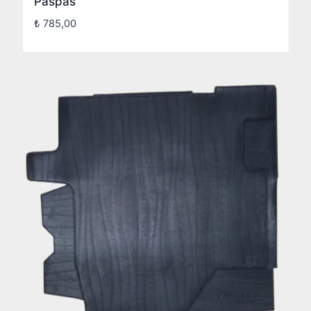
Paspas
₺
785,00