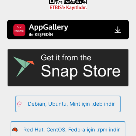
Debian, Ubuntu, Mint için .deb indir
Red Hat, CentOS, Fedora için .rpm indir