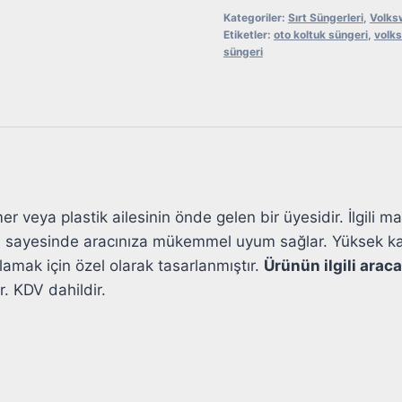
4
Kategoriler:
Sırt Süngerleri
,
Volks
Etiketler:
oto koltuk süngeri
,
volks
Sırt
süngeri
Süngeri
adet
er veya plastik ailesinin önde gelen bir üyesidir. İlgili 
sı sayesinde aracınıza mükemmel uyum sağlar. Yüksek kali
amak için özel olarak tasarlanmıştır.
Ürünün ilgili ara
r. KDV dahildir.