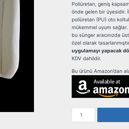
Poliüretan, geniş kapsaml
önde gelen bir üyesidir. 
poliüretan (PU) oto koltu
mükemmel uyum sağlar. Yü
bu sünger aracınızda üs
özel olarak tasarlanmıştı
uygulamayı yapacak döş
KDV dahildir.
Bu ürünü Amazon’dan alab
Volkswagen
Transporter
T-