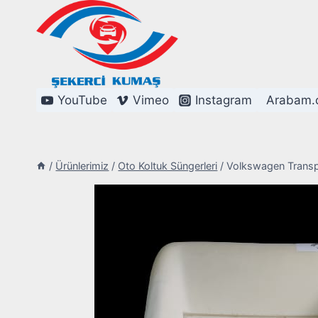
Skip
to
content
YouTube
Vimeo
Instagram
Arabam.
/
Ürünlerimiz
/
Oto Koltuk Süngerleri
/
Volkswagen Transpo