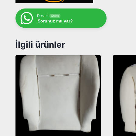
Destek
Online
Sorunuz mu var?
İlgili ürünler