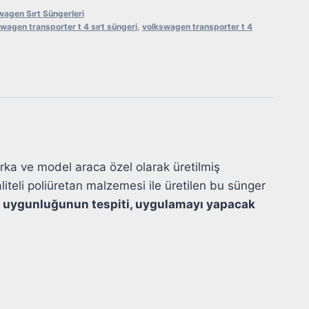
wagen Sırt Süngerleri
wagen transporter t 4 sırt süngeri
,
volkswagen transporter t 4
marka ve model araca özel olarak üretilmiş
teli poliüretan malzemesi ile üretilen bu sünger
ca uygunluğunun tespiti, uygulamayı yapacak