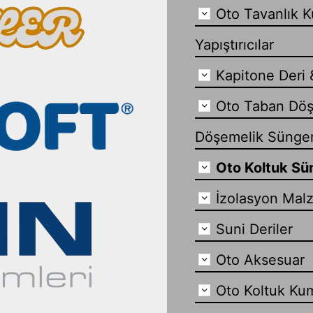
Oto Tavanlık K
Yapıştırıcılar
Kapitone Deri 
Oto Taban Döş
Döşemelik Sünge
Oto Koltuk Sün
İzolasyon Mal
Suni Deriler
Oto Aksesuar
Oto Koltuk Ku