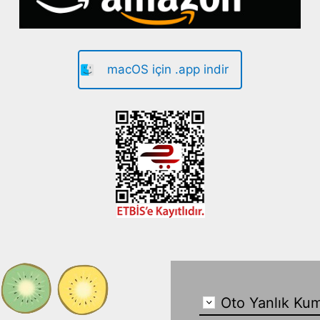
macOS için .app indir
Oto Yanlık Kum