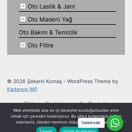
Oto Lastik & Jant
Oto Madeni Yağ
Oto Bakım & Temizlik
Oto Filtre
© 2026 Şekerci Kumaş - WordPress Theme by
Kadence WP
Türkçe
English
العربية
Deutsch
Web sitemizde size en iyi deneyimi sunduğumuzdan emin
Ελληνικά
Español
Français
Italiano
olmak için çerezleri kullanıyoruz. Bu siteyi kullanmaya devam
ederseniz, siteden memnun olduğunuzu varsayacağız.
Sohbet edin
Русский
Polski
Українська
Tamam.
Gizlilik Politikamız