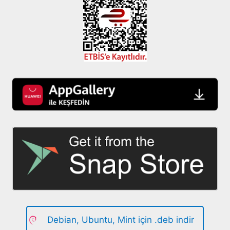
Debian, Ubuntu, Mint için .deb indir