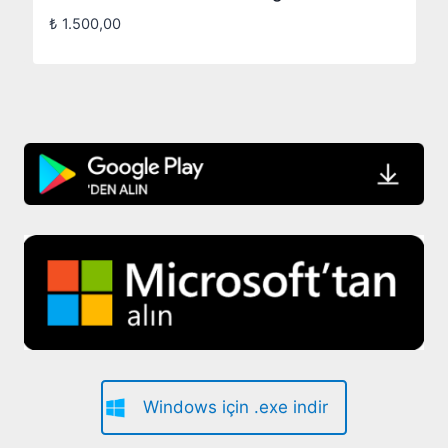
₺
1.500,00
Windows için .exe indir