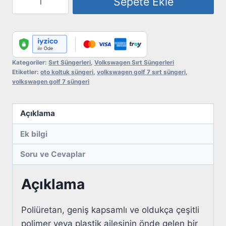
Sepete Ekle
Golf
7
Sırt
Süngeri
adet
Kategoriler:
Sırt Süngerleri
,
Volkswagen Sırt Süngerleri
Etiketler:
oto koltuk süngeri
,
volkswagen golf 7 sırt süngeri
,
volkswagen golf 7 süngeri
Açıklama
Ek bilgi
Soru ve Cevaplar
Açıklama
Poliüretan, geniş kapsamlı ve oldukça çeşitli
polimer veya plastik ailesinin önde gelen bir