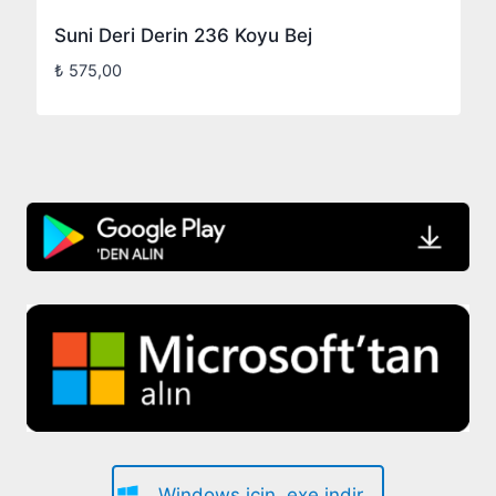
Suni Deri Derin 236 Koyu Bej
₺
575,00
Windows için .exe indir