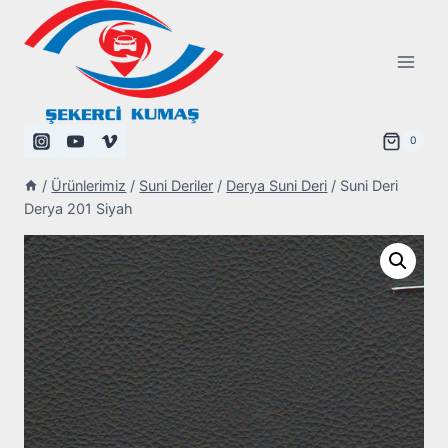
Skip
to
content
0
/
Ürünlerimiz
/
Suni Deriler
/
Derya Suni Deri
/
Suni Deri
Derya 201 Siyah