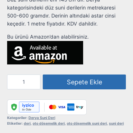
kategorisindeki düz suni derilerin metrekaresi
500-600 gramdır. Derinin altındaki astar cinsi
keçedir. 1 metre fiyatıdır. KDV dahildir.
Bu ürünü Amazon’dan alabilirsiniz.
Suni
Sepete Ekle
Deri
Derya
201
Siyah
adet
Kategoriler:
Derya Suni Deri
Etiketler:
deri
,
oto döşemelik deri
,
oto döşemelik suni deri
,
suni deri