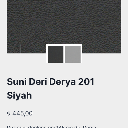
Suni Deri Derya 201
Siyah
₺
445,00
Düz suni derilerin eni 145 cm dir. Derya