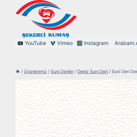
Skip
to
content
YouTube
Vimeo
Instagram
Arabam.
/
Ürünlerimiz
/
Suni Deriler
/
Deniz Suni Deri
/
Suni Deri D