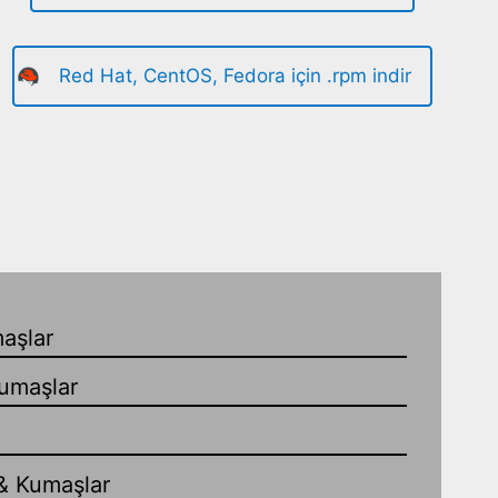
Red Hat, CentOS, Fedora için .rpm indir
aşlar
umaşlar
& Kumaşlar