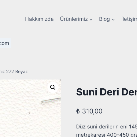
Hakkımızda
Ürünlerimiz
Blog
İletişi
com
eniz 272 Beyaz
Suni Deri De
₺
310,00
Düz suni derilerin eni 14
metrekaresi 400-450 gramdı