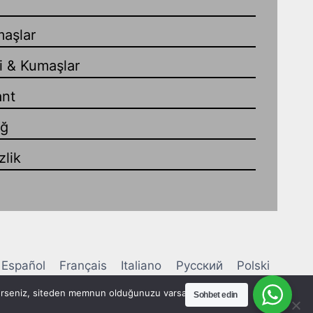
maşlar
i & Kumaşlar
ant
ağ
lik
Español
Français
Italiano
Русский
Polski
нська
derseniz, siteden memnun olduğunuzu varsayacağız.
Sohbet edin