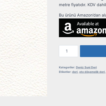
metre fiyatıdır. KDV dahil
Bu ürünü Amazon’dan alab
Suni
Deri
Deniz
272
Kategoriler:
Deniz Suni Deri
Etiketler:
deri
,
oto döşemelik deri
Beyaz
adet