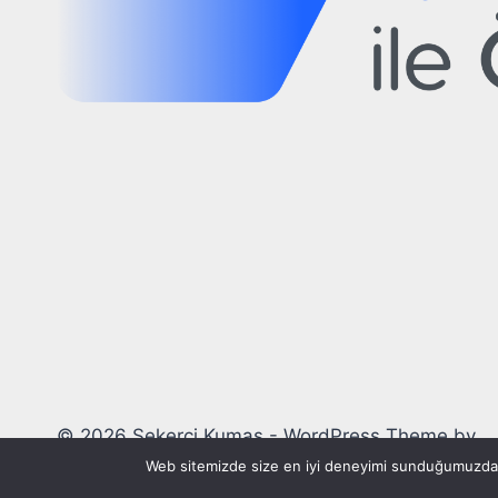
© 2026 Şekerci Kumaş - WordPress Theme by
Kadence WP
Web sitemizde size en iyi deneyimi sunduğumuzdan