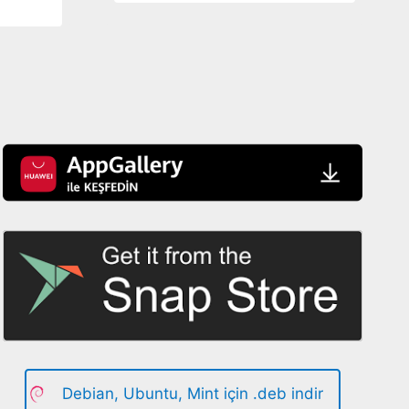
Debian, Ubuntu, Mint için .deb indir