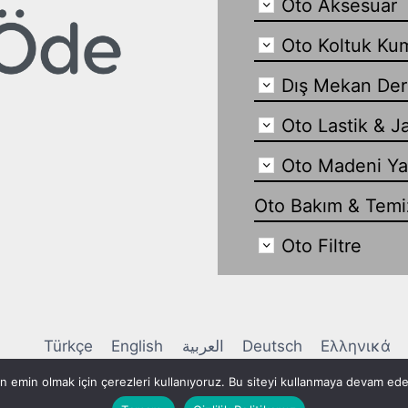
Oto Aksesuar
Oto Koltuk Ku
Dış Mekan Der
Oto Lastik & J
Oto Madeni Y
Oto Bakım & Temiz
Oto Filtre
Türkçe
English
العربية
Deutsch
Ελληνικά
Украї
 emin olmak için çerezleri kullanıyoruz. Bu siteyi kullanmaya devam e