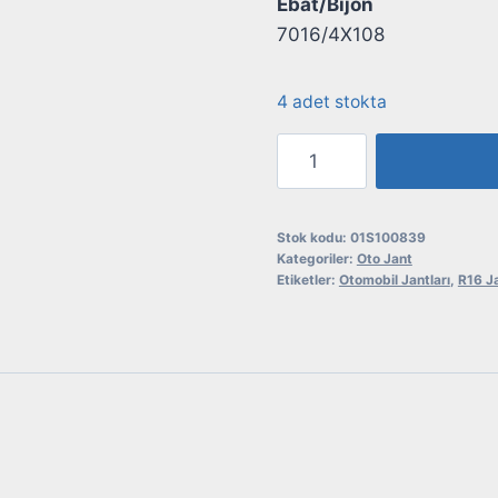
Ebat/Bijon
7016/4X108
4 adet stokta
Sonic
7016*4X108
WG
Oto
Stok kodu:
01S100839
Kategoriler:
Oto Jant
Jantı
Etiketler:
Otomobil Jantları
,
R16 Ja
adet