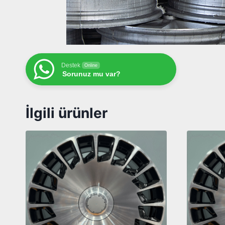
Destek
Online
Sorunuz mu var?
İlgili ürünler