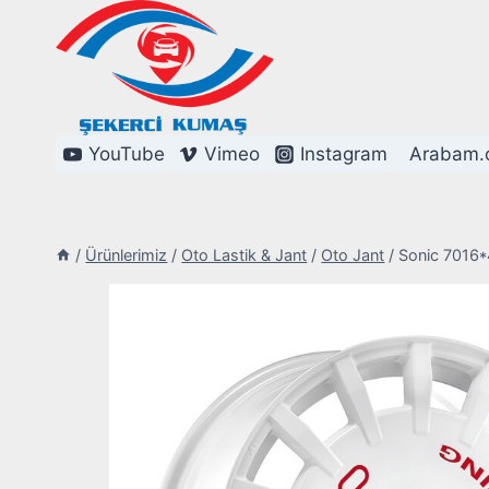
Skip
to
content
YouTube
Vimeo
Instagram
Arabam.
/
Ürünlerimiz
/
Oto Lastik & Jant
/
Oto Jant
/
Sonic 7016