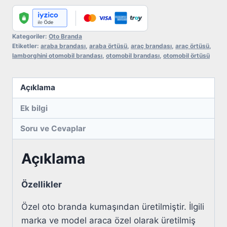
Lamborghini
adet
Kategoriler:
Oto Branda
Etiketler:
araba brandası
,
araba örtüsü
,
araç brandası
,
araç örtüsü
,
lamborghini otomobil brandası
,
otomobil brandası
,
otomobil örtüsü
Açıklama
Ek bilgi
Soru ve Cevaplar
Açıklama
Özellikler
Özel oto branda kumaşından üretilmiştir. İlgili
marka ve model araca özel olarak üretilmiş