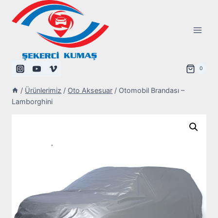
Skip
to
content
0
/
Ürünlerimiz
/
Oto Aksesuar
/
Otomobil Brandası –
Lamborghini