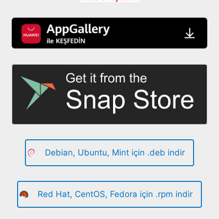
Debian, Ubuntu, Mint için .deb indir
Red Hat, CentOS, Fedora için .rpm indir