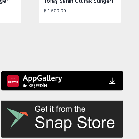
geri
Tofaş Şahin Oturak Süngeri
₺
1.500,00