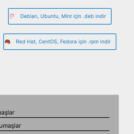
Debian, Ubuntu, Mint için .deb indir
Red Hat, CentOS, Fedora için .rpm indir
aşlar
umaşlar