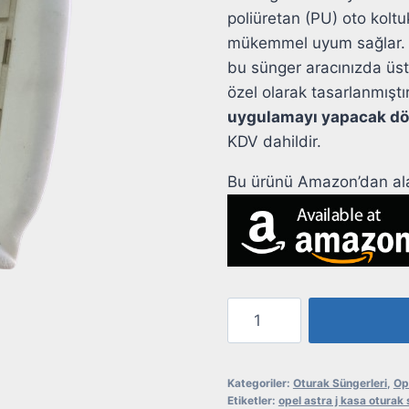
poliüretan (PU) oto koltu
mükemmel uyum sağlar. Yü
bu sünger aracınızda üs
özel olarak tasarlanmıştı
uygulamayı yapacak döş
KDV dahildir.
Bu ürünü Amazon’dan alab
Opel
Astra
J
Kasa
Kategoriler:
Oturak Süngerleri
,
Op
Etiketler:
opel astra j kasa oturak
Oturak