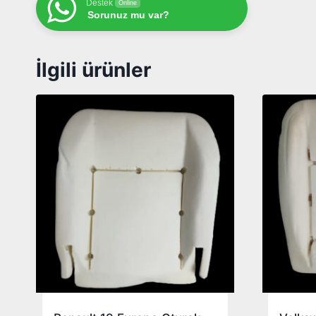
Destek
Online
Sorunuz mu var?
İlgili ürünler