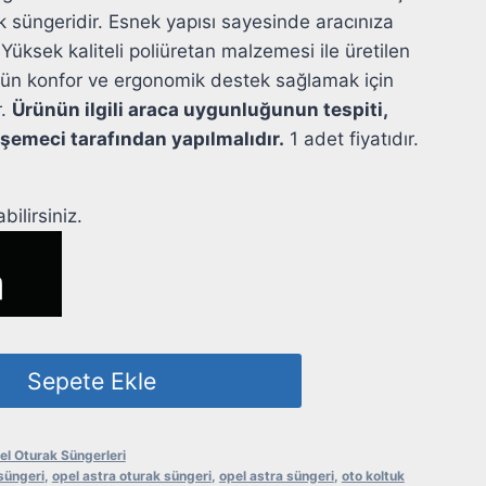
k süngeridir. Esnek yapısı sayesinde aracınıza
ksek kaliteli poliüretan malzemesi ile üretilen
tün konfor ve ergonomik destek sağlamak için
r.
Ürünün ilgili araca uygunluğunun tespiti,
emeci tarafından yapılmalıdır.
1 adet fiyatıdır.
ilirsiniz.
Sepete Ekle
el Oturak Süngerleri
 süngeri
,
opel astra oturak süngeri
,
opel astra süngeri
,
oto koltuk