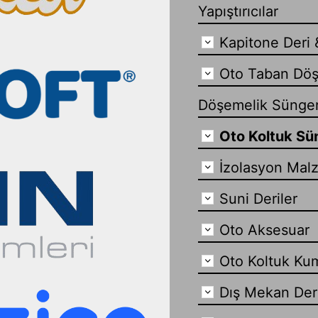
Yapıştırıcılar
Kapitone Deri 
Oto Taban Döş
Döşemelik Sünge
Oto Koltuk Sün
İzolasyon Mal
Suni Deriler
Oto Aksesuar
Oto Koltuk Ku
Dış Mekan Der