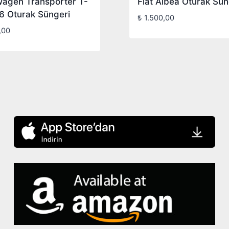
wagen Transporter T-
Fiat Albea Oturak Sün
6 Oturak Süngeri
₺
1.500,00
,00