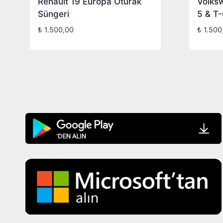
Renault 19 Europa Oturak
Volks
Süngeri
5 & T-
₺
1.500,00
₺
1.500