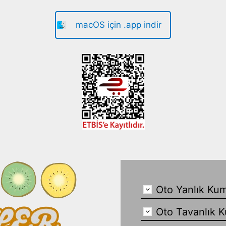
macOS için .app indir
Oto Yanlık Kum
Oto Tavanlık K