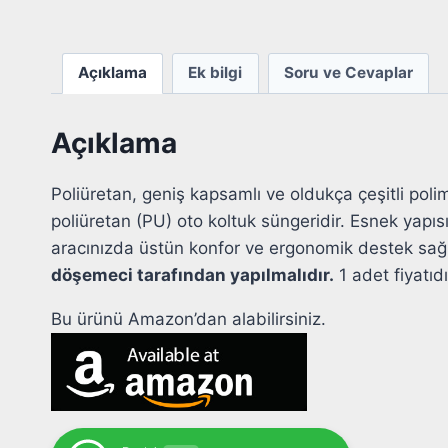
Açıklama
Ek bilgi
Soru ve Cevaplar
Açıklama
Poliüretan, geniş kapsamlı ve oldukça çeşitli polim
poliüretan (PU) oto koltuk süngeridir. Esnek yapı
aracınızda üstün konfor ve ergonomik destek sağl
döşemeci tarafından yapılmalıdır.
1 adet fiyatıdı
Bu ürünü Amazon’dan alabilirsiniz.