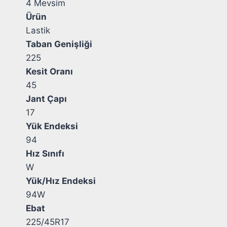
4 Mevsim
Ürün
Lastik
Taban Genişliği
225
Kesit Oranı
45
Jant Çapı
17
Yük Endeksi
94
Hız Sınıfı
W
Yük/Hız Endeksi
94W
Ebat
225/45R17