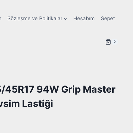
m
Sözleşme ve Politikalar
Hesabım
Sepet
0
5/45R17 94W Grip Master
sim Lastiği