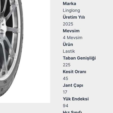
Marka
Linglong
Üretim Yılı
2025
Mevsim
4 Mevsim
Ürün
Lastik
Taban Genişliği
225
Kesit Oranı
45
Jant Çapı
17
Yük Endeksi
94
Hız Sınıfı