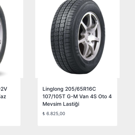
92V
Linglong 205/65R16C
Yaz
107/105T G-M Van 4S Oto 4
Mevsim Lastiği
₺
6.825,00