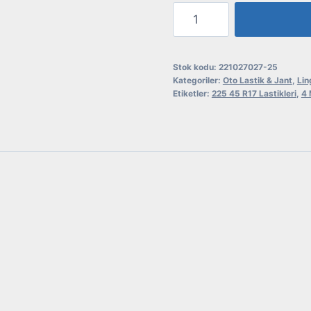
Linglong
225/45R17
94W
Grip
Stok kodu:
221027027-25
Kategoriler:
Oto Lastik & Jant
,
Lin
Master
Etiketler:
225 45 R17 Lastikleri
,
4 
4S
Oto
4
Mevsim
Lastiği
adet