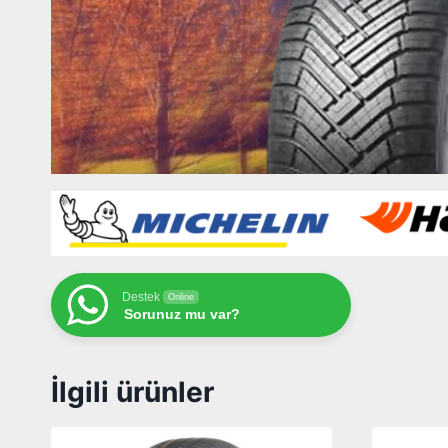
Destek
Online
Sorunuz mu var?
İlgili ürünler