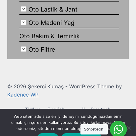
Oto Lastik & Jant
Oto Madeni Yağ
Oto Bakım & Temizlik
Oto Filtre
© 2026 Şekerci Kumaş - WordPress Theme by
Kadence WP
Türkçe
English
العربية
Deutsch
Web sitemizde size en iyi deneyimi sunduğumuzdan emin
Ελληνικά
Español
Français
Italiano
olmak için çerezleri kullanıyoruz. Bu siteyi kullanmaya devam
ederseniz, siteden memnun olduğunuzu varsayacağız.
Sohbet edin
Русский
Polski
Українська