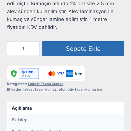
edilmiştir. Kumaşın altında 24 dansite 2.5 mm
alev süngeri kullanılmıştır. Alev laminasyon ile
kumaş ve sünger lamine edilmiştir. 1 metre
fiyatıdır. KDV dahildir.
Lakost
Sepete Ekle
Tavanlık
Kumaş
No:
58
adet
Kategoriler:
Lakost Tavan Kumaş
Etiketler:
lakost tavan kumaş
,
otomotiv tavan kumaşları
Açıklama
Ek bilgi