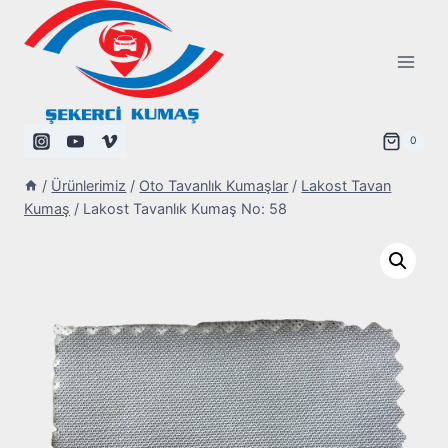
Skip
to
content
0
/
Ürünlerimiz
/
Oto Tavanlık Kumaşlar
/
Lakost Tavan
Kumaş
/
Lakost Tavanlık Kumaş No: 58