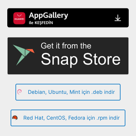
Debian, Ubuntu, Mint için .deb indir
Red Hat, CentOS, Fedora için .rpm indir