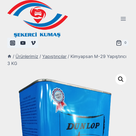
Skip
to
content
0
/
Ürünlerimiz
/
Yapıştırıcılar
/
Kimyapsan M-29 Yapıştırıcı
3 KG