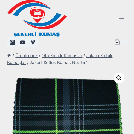
Skip
to
content
0
/
Ürünlerimiz
/
Oto Koltuk Kumaşlar
/
Jakarlı Koltuk
Kumaşlar
/
Jakarlı Koltuk Kumaş No: 154