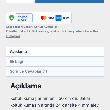
Koltuk
Kumaş
No:
154
adet
Kategoriler:
Jakarlı Koltuk Kumaşlar
Etiketler:
jakarlı koltuk kumaş
,
oto koltuk kumaş
,
otomotiv koltuk
kumaşları
Açıklama
Ek bilgi
Soru ve Cevaplar (1)
Açıklama
Koltuk kumaşlarının eni 150 cm dir. Jakarlı
koltuk kumaşın altında 24 dansite 4 mm alev