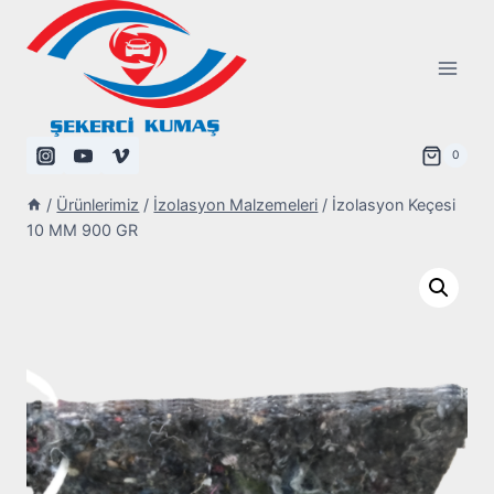
Skip
to
content
0
/
Ürünlerimiz
/
İzolasyon Malzemeleri
/
İzolasyon Keçesi
10 MM 900 GR