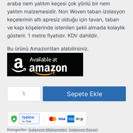
araba nem yalıtım keçesi çok yönlü bir nem
yalıtım malzemesidir. Non Woven taban izolasyon
keçelerinin altı apresiz olduğu için tavan, taban
ve kapı köşelerinde istenilen şekli almada kolaylık
gösterir. 1 metre fiyatıdır. KDV dahildir.
Bu ürünü Amazon’dan alabilirsiniz.
İzolasyon
Sepete Ekle
Keçesi
10
MM
900
GR
Kategoriler:
İzolasyon Malzemeleri
,
İzolasyon Keçesi