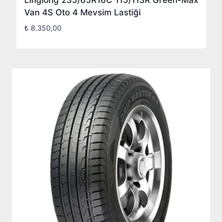
Linglong 235/65R16C 115/113R Green-Max
Van 4S Oto 4 Mevsim Lastiği
₺
8.350,00