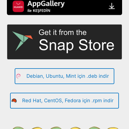
Debian, Ubuntu, Mint için .deb indir
Red Hat, CentOS, Fedora için .rpm indir