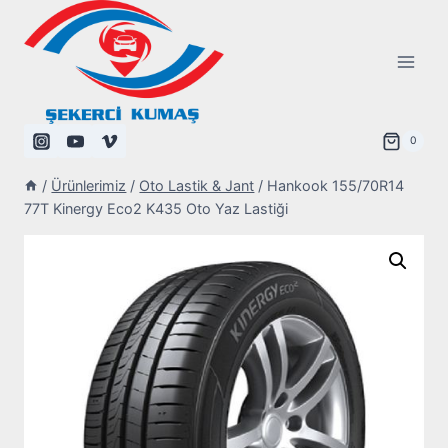
Skip
to
content
0
/
Ürünlerimiz
/
Oto Lastik & Jant
/
Hankook 155/70R14
77T Kinergy Eco2 K435 Oto Yaz Lastiği