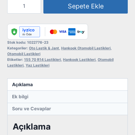
Hankook
Sepete Ekle
155/70R14
77T
Kinergy
Eco2
K435
Stok kodu:
1022776-23
Kategoriler:
Oto Lastik & Jant
,
Hankook Otomobil Lastikleri
,
Oto
Otomobil Lastikleri
Yaz
Etiketler:
155 70 R14 Lastikleri
,
Hankook Lastikleri
,
Otomobil
Lastikleri
,
Yaz Lastikleri
Lastiği
adet
Açıklama
Ek bilgi
Soru ve Cevaplar
Açıklama