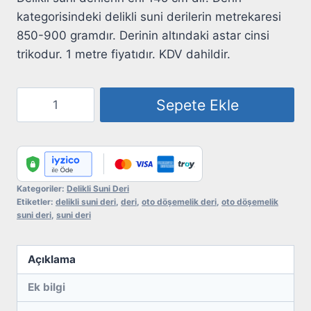
kategorisindeki delikli suni derilerin metrekaresi
850-900 gramdır. Derinin altındaki astar cinsi
trikodur. 1 metre fiyatıdır. KDV dahildir.
Delikli
Sepete Ekle
Suni
Deri
Derin
230-
D
Kategoriler:
Delikli Suni Deri
Etiketler:
delikli suni deri
,
deri
,
oto döşemelik deri
,
oto döşemelik
Koyu
suni deri
,
suni deri
Gri
adet
Açıklama
Ek bilgi