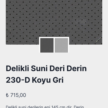
Delikli Suni Deri Derin
230-D Koyu Gri
₺
715,00
Delikli suni derilerin eni 145 cm dir. Derin