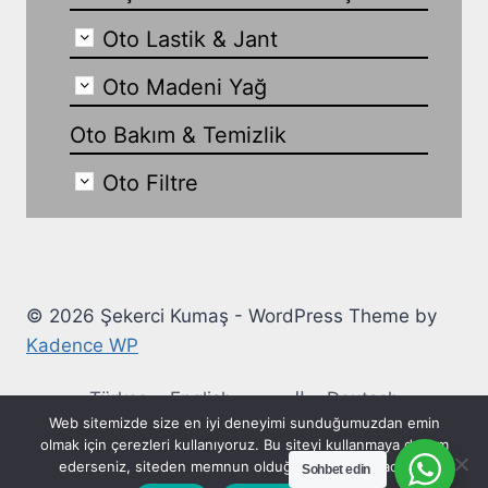
Oto Lastik & Jant
Oto Madeni Yağ
Oto Bakım & Temizlik
Oto Filtre
© 2026 Şekerci Kumaş - WordPress Theme by
Kadence WP
Türkçe
English
العربية
Deutsch
Web sitemizde size en iyi deneyimi sunduğumuzdan emin
Ελληνικά
Español
Français
Italiano
olmak için çerezleri kullanıyoruz. Bu siteyi kullanmaya devam
ederseniz, siteden memnun olduğunuzu varsayacağız.
Sohbet edin
Русский
Polski
Українська