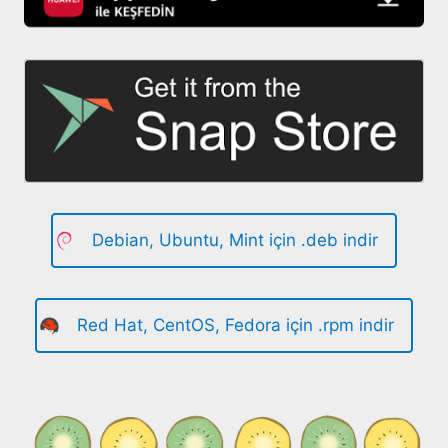
Debian, Ubuntu, Mint için .deb indir
Red Hat, CentOS, Fedora için .rpm indir