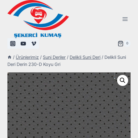
Skip
to
content
0
/
Ürünlerimiz
/
Suni Deriler
/
Delikli Suni Deri
/
Delikli Suni
Deri Derin 230-D Koyu Gri