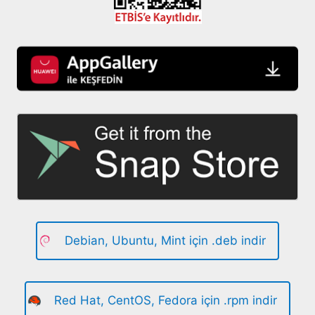
Debian, Ubuntu, Mint için .deb indir
Red Hat, CentOS, Fedora için .rpm indir