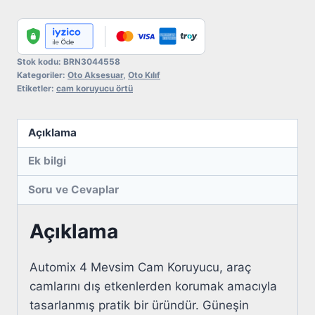
Cam
Koruyucu
Örtü
adet
Stok kodu:
BRN3044558
Kategoriler:
Oto Aksesuar
,
Oto Kılıf
Etiketler:
cam koruyucu örtü
Açıklama
Ek bilgi
Soru ve Cevaplar
Açıklama
Automix 4 Mevsim Cam Koruyucu, araç
camlarını dış etkenlerden korumak amacıyla
tasarlanmış pratik bir üründür. Güneşin