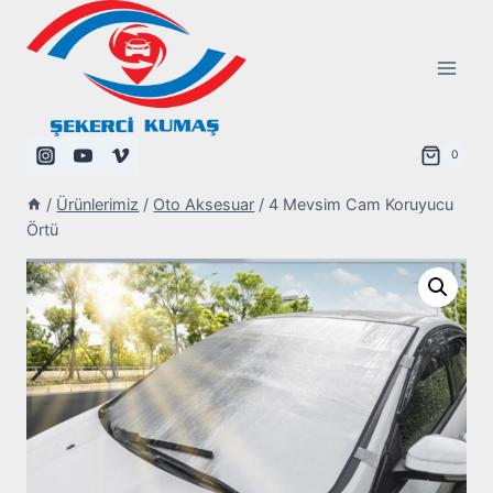
Skip
to
content
0
/
Ürünlerimiz
/
Oto Aksesuar
/
4 Mevsim Cam Koruyucu
Örtü