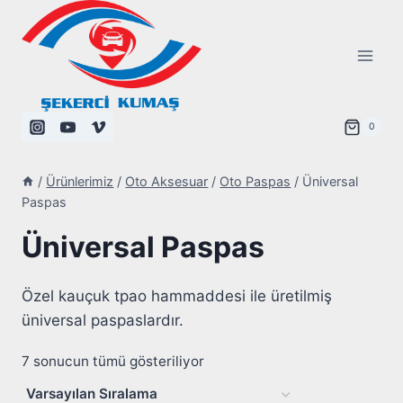
Skip
to
content
0
/
Ürünlerimiz
/
Oto Aksesuar
/
Oto Paspas
/
Üniversal
Paspas
Üniversal Paspas
Özel kauçuk tpao hammaddesi ile üretilmiş
üniversal paspaslardır.
7 sonucun tümü gösteriliyor