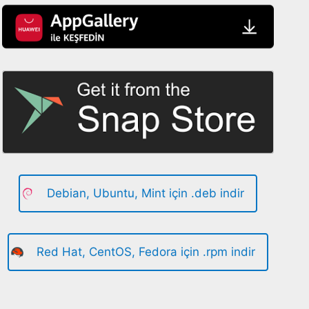
Debian, Ubuntu, Mint için .deb indir
Red Hat, CentOS, Fedora için .rpm indir