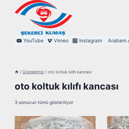
Skip
to
content
YouTube
Vimeo
Instagram
Arabam.
/
Ürünlerimiz
/
oto koltuk kılıfı kancası
oto koltuk kılıfı kancası
3 sonucun tümü gösteriliyor