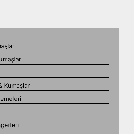
aşlar
umaşlar
& Kumaşlar
emeleri
r
gerleri