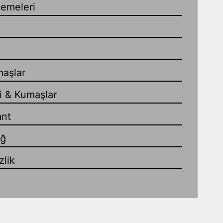
zemeleri
maşlar
i & Kumaşlar
ant
ağ
lik