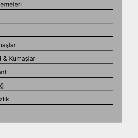
zemeleri
maşlar
i & Kumaşlar
ant
ağ
lik