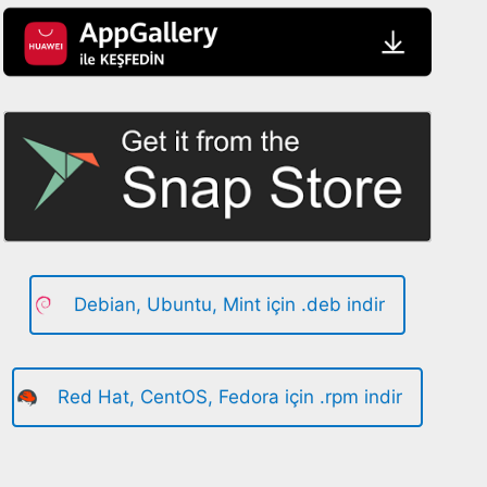
Debian, Ubuntu, Mint için .deb indir
Red Hat, CentOS, Fedora için .rpm indir