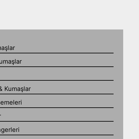
aşlar
umaşlar
& Kumaşlar
emeleri
r
gerleri