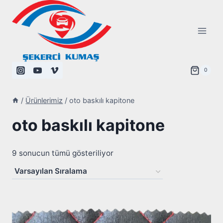
Skip
to
content
0
/
Ürünlerimiz
/
oto baskılı kapitone
oto baskılı kapitone
9 sonucun tümü gösteriliyor