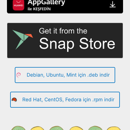
Debian, Ubuntu, Mint için .deb indir
Red Hat, CentOS, Fedora için .rpm indir