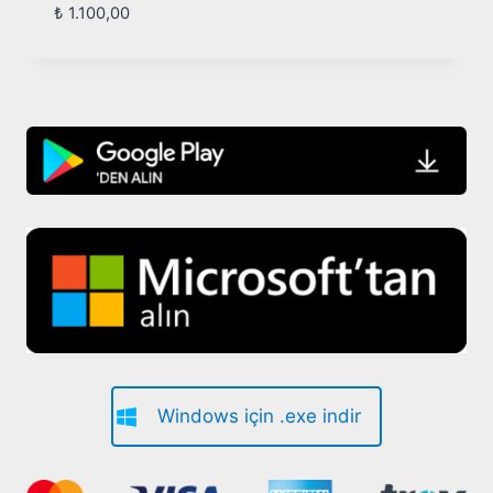
₺
1.100,00
Windows için .exe indir