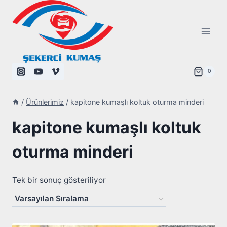
Skip
to
content
0
/
Ürünlerimiz
/
kapitone kumaşlı koltuk oturma minderi
kapitone kumaşlı koltuk
oturma minderi
Tek bir sonuç gösteriliyor