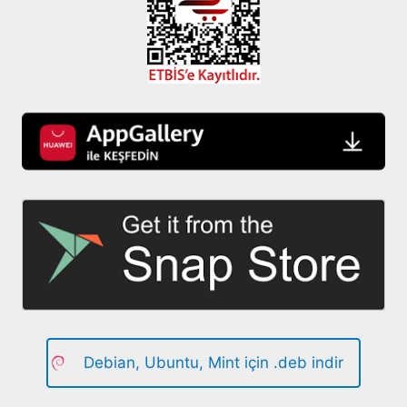
Debian, Ubuntu, Mint için .deb indir