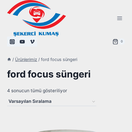
Skip
to
content
0
/
Ürünlerimiz
/
ford focus süngeri
ford focus süngeri
4 sonucun tümü gösteriliyor