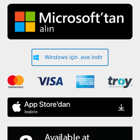
Windows için .exe indir