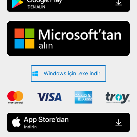
Windows için .exe indir