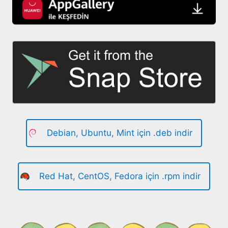
Debian, Ubuntu, Mint için .deb indir
Red Hat, CentOS, Fedora için .rpm indir