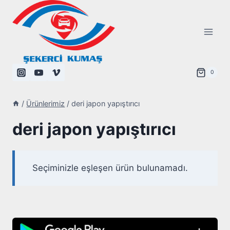
Skip
to
content
0
/
Ürünlerimiz
/
deri japon yapıştırıcı
deri japon yapıştırıcı
Seçiminizle eşleşen ürün bulunamadı.