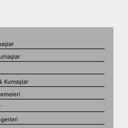
aşlar
umaşlar
& Kumaşlar
emeleri
r
gerleri