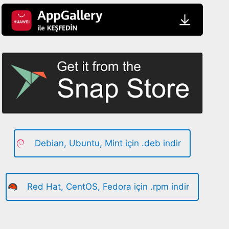
Debian, Ubuntu, Mint için .deb indir
Red Hat, CentOS, Fedora için .rpm indir