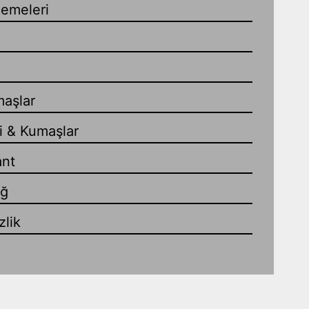
zemeleri
maşlar
i & Kumaşlar
ant
ağ
lik