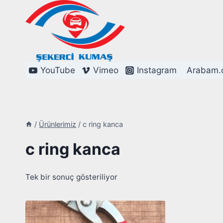
Skip
to
content
YouTube
Vimeo
Instagram
Arabam.
/
Ürünlerimiz
/
c ring kanca
c ring kanca
Tek bir sonuç gösteriliyor