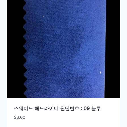
스웨이드 헤드라이너 원단번호 : 09 블루
$
8.00