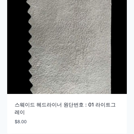
스웨이드 헤드라이너 원단번호 : 01 라이트그
레이
$
8.00