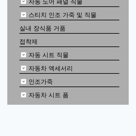
자동 도어 패널 직물
스티치 인조 가죽 및 직물
실내 장식품 거품
접착제
자동 시트 직물
자동차 액세서리
인조가죽
자동차 시트 폼