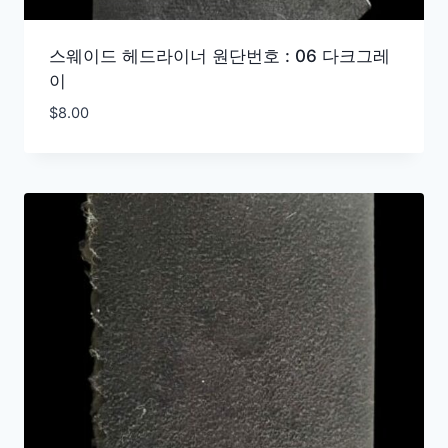
스웨이드 헤드라이너 원단번호 : 06 다크그레
이
$
8.00