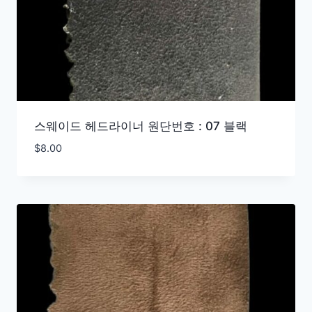
스웨이드 헤드라이너 원단번호 : 07 블랙
$
8.00