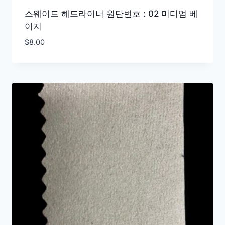
스웨이드 헤드라이너 원단번호 : 02 미디엄 베
이지
$
8.00