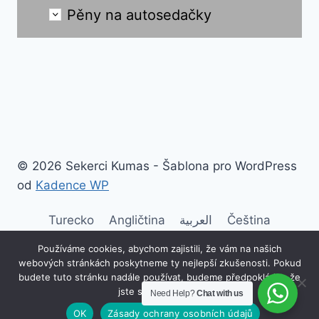
Pěny na autosedačky
© 2026 Sekerci Kumas - Šablona pro WordPress
od
Kadence WP
Turecko
Angličtina
العربية
Čeština
německy
Ελληνικά
španělsky
Français
Používáme cookies, abychom zajistili, že vám na našich
webových stránkách poskytneme ty nejlepší zkušenosti. Pokud
italština
한국인
Русский
Polski
budete tuto stránku nadále používat, budeme předpokládat, že
jste s ní spokojeni.
Need Help?
Chat with us
Українська
OK
Zásady ochrany osobních údajů