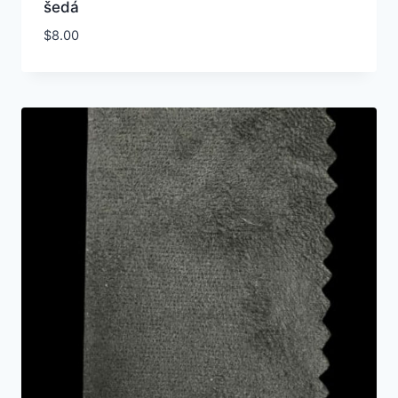
šedá
$
8.00