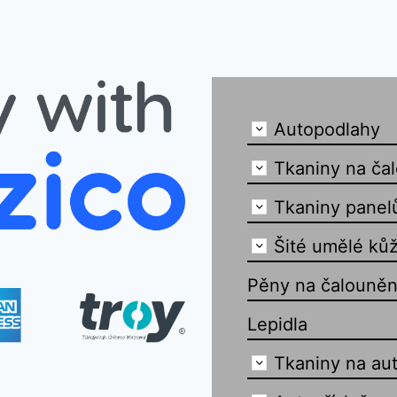
Autopodlahy
Tkaniny na ča
Tkaniny panel
Šité umělé kůž
Pěny na čalouněn
Lepidla
Tkaniny na au