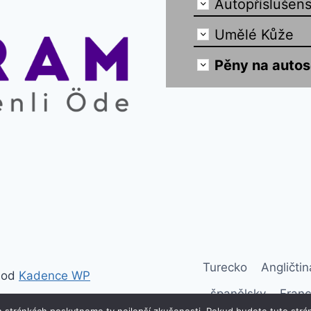
Autopříslušens
Umělé Kůže
Pěny na auto
Turecko
Angličtin
 od
Kadence WP
španělsky
Franç