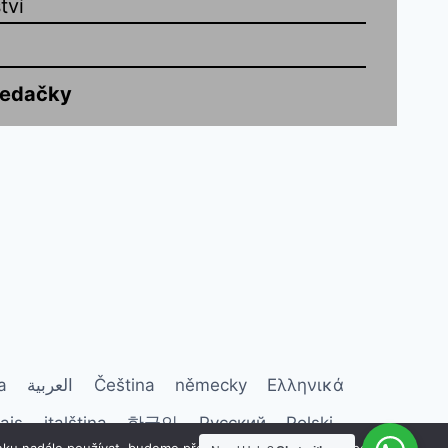
tví
sedačky
a
العربية
Čeština
německy
Ελληνικά
ais
italština
한국인
Русский
Polski