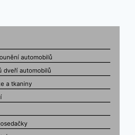
lounění automobilů
ů dveří automobilů
e a tkaniny
í
tosedačky