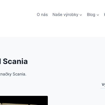
O nás
Naše výrobky
Blog
l Scania
značky Scania.