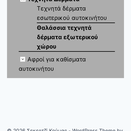
Τεχνητά δέρματα
εσωτερικού αυτοκινήτου
Θαλάσσια τεχνητά
δέρματα εξωτερικού
χώρου
Αφροί για καθίσματα
αυτοκινήτου
© 2026 Σεκερτζί Κούμας - WordPress Theme by