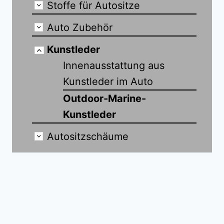
Stoffe für Autositze
Auto Zubehör
Kunstleder
Innenausstattung aus
Kunstleder im Auto
Outdoor-Marine-
Kunstleder
Autositzschäume