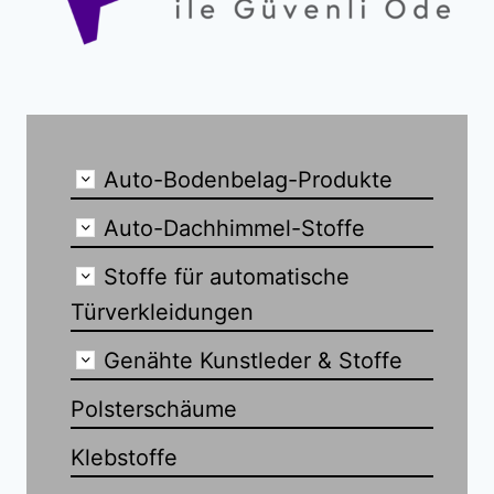
Auto-Bodenbelag-Produkte
Auto-Dachhimmel-Stoffe
Stoffe für automatische
Türverkleidungen
Genähte Kunstleder & Stoffe
Polsterschäume
Klebstoffe