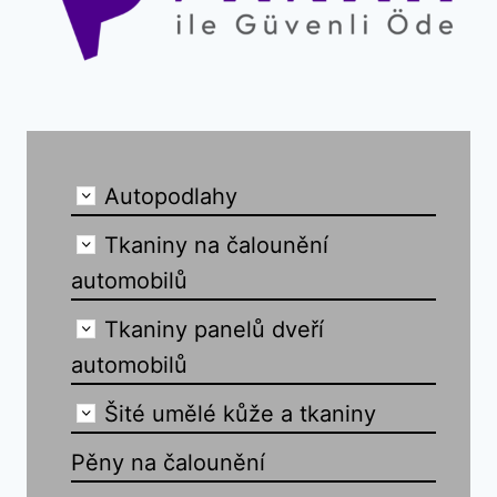
Autopodlahy
Tkaniny na čalounění
automobilů
Tkaniny panelů dveří
automobilů
Šité umělé kůže a tkaniny
Pěny na čalounění