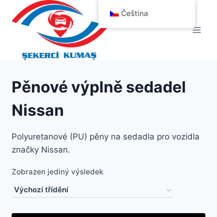
Přeskočit
Čeština
na
obsah
Pěnové výplně sedadel
Nissan
Polyuretanové (PU) pěny na sedadla pro vozidla
značky Nissan.
Zobrazen jediný výsledek