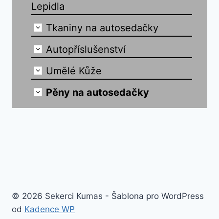
Lepidla
Tkaniny na autosedačky
Autopříslušenství
Umělé Kůže
Pěny na autosedačky
© 2026 Sekerci Kumas - Šablona pro WordPress
od
Kadence WP