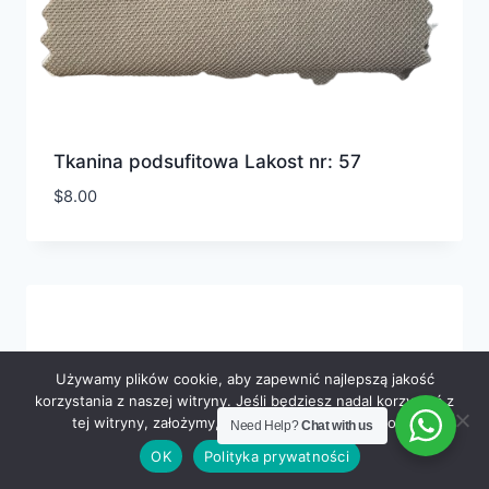
Tkanina podsufitowa Lakost nr: 57
$
8.00
Używamy plików cookie, aby zapewnić najlepszą jakość
korzystania z naszej witryny. Jeśli będziesz nadal korzystać z
tej witryny, założymy, że jesteś z niej zadowolony.
Need Help?
Chat with us
OK
Polityka prywatności