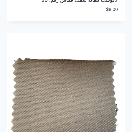
لاكوست بطانة سقف قماش رقم: 56
$
8.00