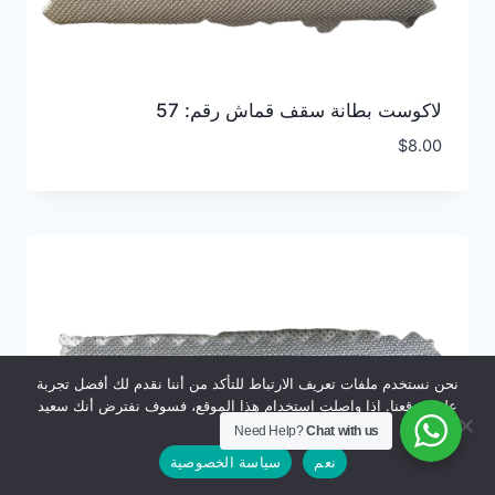
لاكوست بطانة سقف قماش رقم: 57
$
8.00
نحن نستخدم ملفات تعريف الارتباط للتأكد من أننا نقدم لك أفضل تجربة
على موقعنا. إذا واصلت استخدام هذا الموقع، فسوف نفترض أنك سعيد
به.
Need Help?
Chat with us
نعم
سياسة الخصوصية