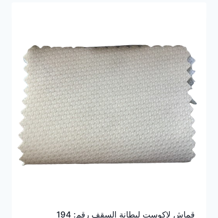
قماش لاكوست لبطانة السقف رقم: 194