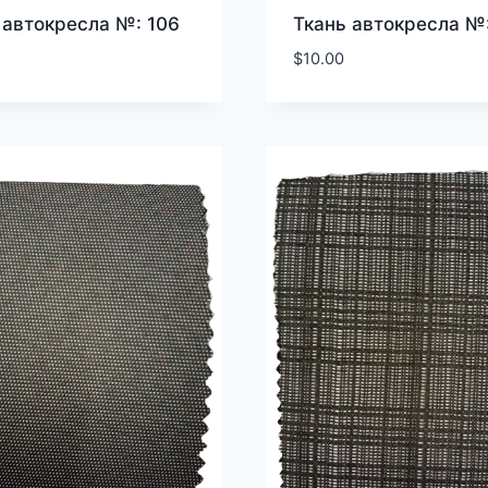
 автокресла №: 106
Ткань автокресла №:
$
10.00