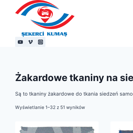
Przejdź
do
treści
Żakardowe tkaniny na s
Są to tkaniny żakardowe do tkania siedzeń sam
Wyświetlanie 1–32 z 51 wyników